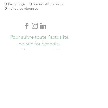
0
J'aime reçu
0
commentaires reçus
0
meilleures réponses
Pour suivre toute l'actualité
de Sun for Schools,
Abonnez-vous ici !
S`abonner maintenant
info@sunforschools.be
© Copyrights All Rights Reserved - Sun
for Schools 2017 - Brussels