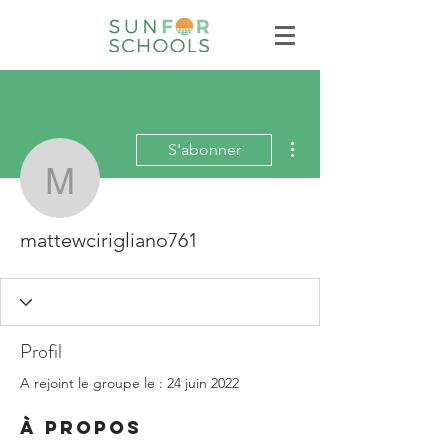
Plus d'actions
S'abonner
mattewcirigliano761
mattewcirigliano761
Profil
A rejoint le groupe le : 24 juin 2022
À propos