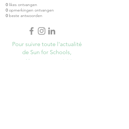
0
likes ontvangen
0
opmerkingen ontvangen
0
beste antwoorden
Pour suivre toute l'actualité
de Sun for Schools,
Abonnez-vous ici !
S`abonner maintenant
info@sunforschools.be
© Copyrights All Rights Reserved - Sun
for Schools 2017 - Brussels