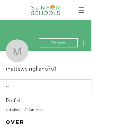
Meer acties
Volgen
mattewcirigliano761
mattewcirigliano761
Profiel
Lid sinds: 24 jun 2022
Over