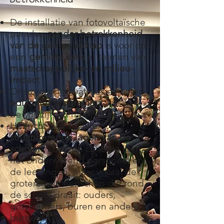
De installatie van fotovoltaïsche
panelen
zonder betrokkenheid
van de gemeenschap
is voor ons
een
gemiste kans
in termen van
maatschappelijke- en milieu-
impact
Ons project bevat dus een sterk
educatief programma
van
bewustzijn en mobilisatie
.
Het richt zich op
alle
structurerende lagen van de
scholen,
zoals de centrale kern,
het onderwijzend personeel en
de leerlingen, maar vooral de
grotere gemeenschap die rond
de school draait: ouders,
grootouders, buren en andere
burgers