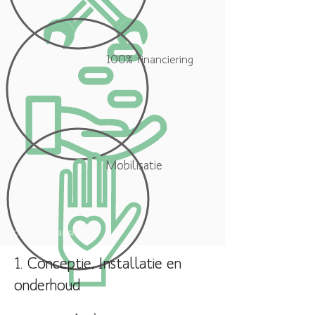
100% financiering
Mobilisatie
école en transition
1. Conceptie, Installatie en
onderhoud