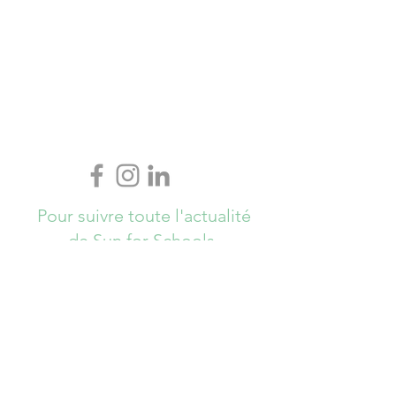
Pour suivre toute l'actualité
de Sun for Schools,
Abonnez-vous ici !
S`abonner maintenant