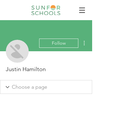
More actions
Follow
Justin Hamilton