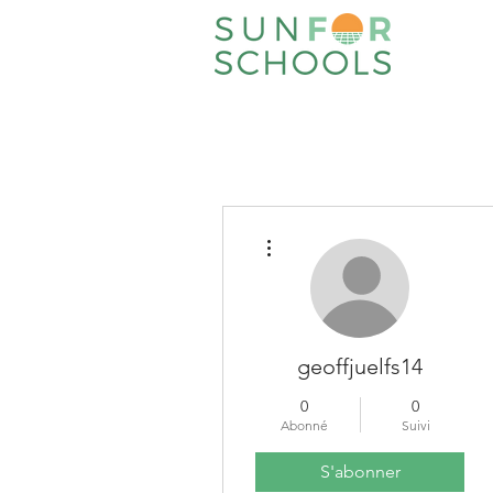
Plus d'actions
geoffjuelfs14
0
0
Abonné
Suivi
S'abonner