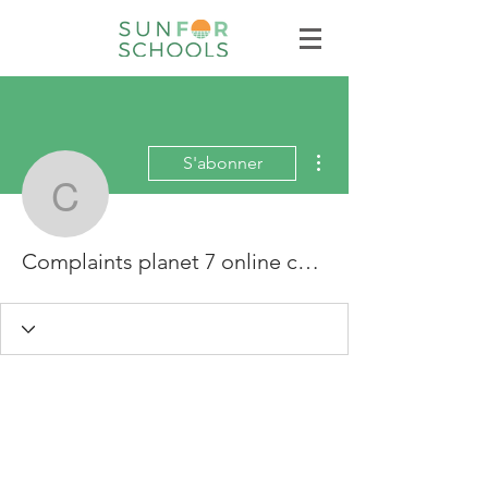
Plus d'actions
S'abonner
Complaints planet 7 onl
Complaints planet 7 online casino