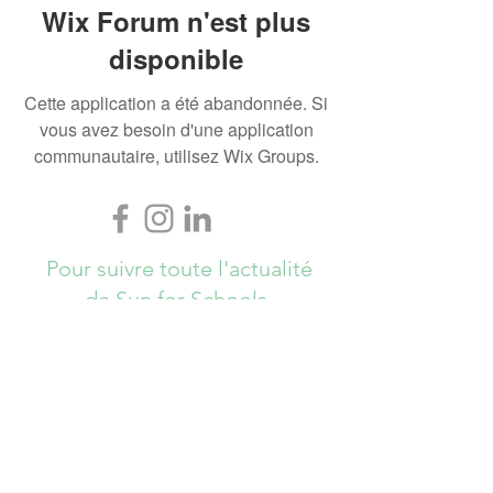
Wix Forum n'est plus
disponible
Cette application a été abandonnée. Si
vous avez besoin d'une application
communautaire, utilisez Wix Groups.
Pour suivre toute l'actualité
de Sun for Schools,
Abonnez-vous ici !
S`abonner maintenant