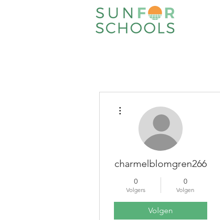
Meer acties
charmelblomgren266
0
0
Volgers
Volgen
Volgen