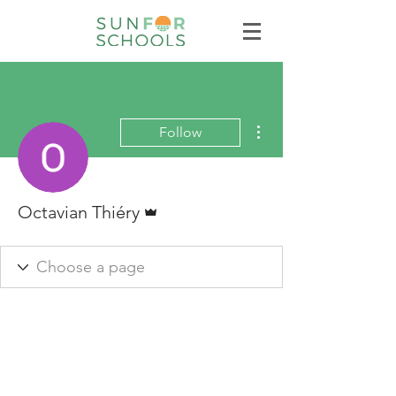
More actions
Follow
Admin
Octavian Thiéry