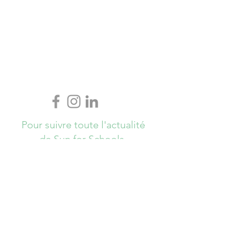
Pour suivre toute l'actualité
de Sun for Schools,
Abonnez-vous ici !
S`abonner maintenant