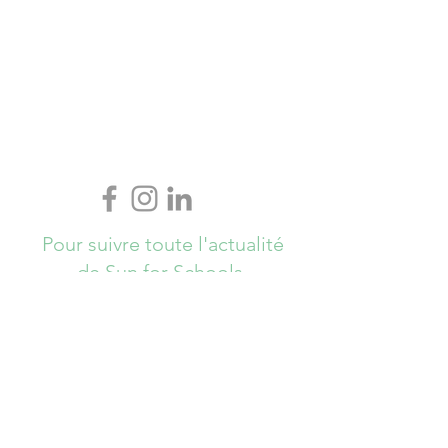
Pour suivre toute l'actualité
de Sun for Schools,
Abonnez-vous ici !
S`abonner maintenant