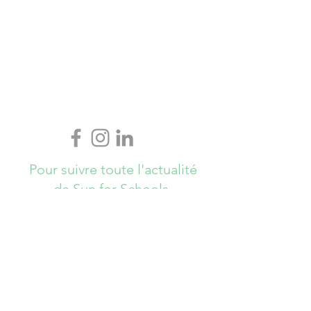
Pour suivre toute l'actualité
de Sun for Schools,
Abonnez-vous ici !
S`abonner maintenant