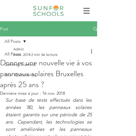
Post
All Posts
Admin
All Posts
8 oct. 2018
2 min de lecture
Donner une nouvelle vie à vos
Getting Started
panneaux solaires Bruxelles
Your Community
après 25 ans ?
Dernière mise à jour :
16 nov. 2018
Sur base de tests effectués dans les 
années '80, les panneaux solaires 
étaient garantis sur une période de 25 
ans. Cependant, les technologies se 
sont améliorées et les panneaux 