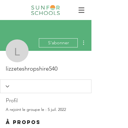
Plus d'actions
S'abonner
lizzeteshropshire540
lizzeteshropshire540
Profil
A rejoint le groupe le : 5 juil. 2022
À propos