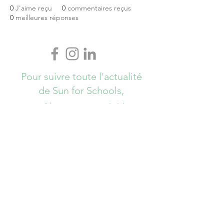
0
J'aime reçu
0
commentaires reçus
0
meilleures réponses
Pour suivre toute l'actualité
de Sun for Schools,
Abonnez-vous ici !
S`abonner maintenant
info@sunforschools.be
© Copyrights All Rights Reserved - Sun
for Schools 2017 - Brussels