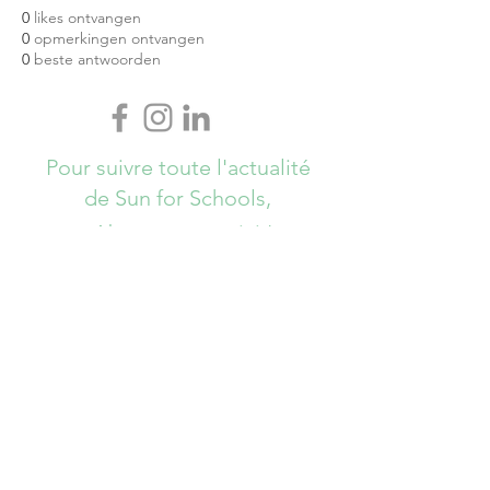
0
likes ontvangen
0
opmerkingen ontvangen
0
beste antwoorden
Pour suivre toute l'actualité
de Sun for Schools,
Abonnez-vous ici !
S`abonner maintenant
info@sunforschools.be
© Copyrights All Rights Reserved - Sun
for Schools 2017 - Brussels